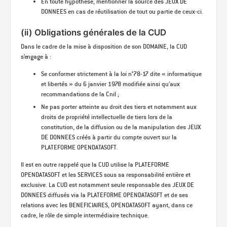
En toute hypothèse, mentionner la source des JEUX DE
DONNEES en cas de réutilisation de tout ou partie de ceux-ci.
(ii) Obligations générales de la CUD
Dans le cadre de la mise à disposition de son DOMAINE, la CUD
s’engage à :
Se conformer strictement à la loi n°78-17 dite « informatique
et libertés » du 6 janvier 1978 modifiée ainsi qu’aux
recommandations de la Cnil ;
Ne pas porter atteinte au droit des tiers et notamment aux
droits de propriété intellectuelle de tiers lors de la
constitution, de la diffusion ou de la manipulation des JEUX
DE DONNEES créés à partir du compte ouvert sur la
PLATEFORME OPENDATASOFT.
Il est en outre rappelé que la CUD utilise la PLATEFORME
OPENDATASOFT et les SERVICES sous sa responsabilité entière et
exclusive. La CUD est notamment seule responsable des JEUX DE
DONNEES diffusés via la PLATEFORME OPENDATASOFT et de ses
relations avec les BENEFICIAIRES, OPENDATASOFT ayant, dans ce
cadre, le rôle de simple intermédiaire technique.